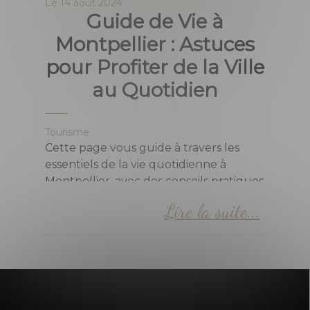
Le
14 août 2024
Guide de Vie à
Montpellier : Astuces
pour Profiter de la Ville
au Quotidien
Tourisme
Cette page vous guide à travers les
essentiels de la vie quotidienne à
Montpellier, avec des conseils pratiques
pour maîtriser les transports, découvrir
Lire la suite...
les meilleurs spots, et profiter de la ville
comme un local. Idéal pour les
nouveaux arrivants et les curieux
désireux d'explorer chaque recoin de
cette belle cité.