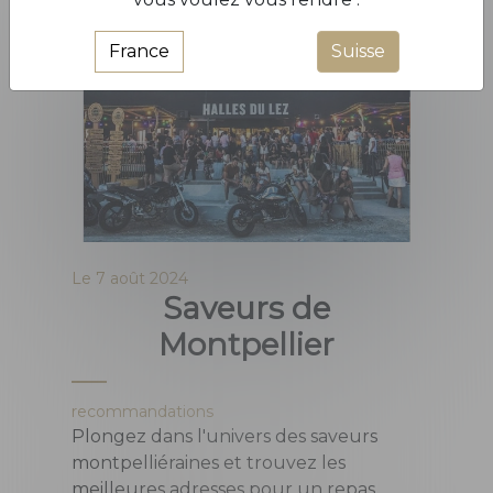
Lire la suite...
papilles. Profitez des recommandations
France
Suisse
locales pour vos prochaines pauses
sucrées et brunchs en ville.
Le
7 août 2024
Saveurs de
Montpellier
recommandations
Plongez dans l'univers des saveurs
montpelliéraines et trouvez les
meilleures adresses pour un repas